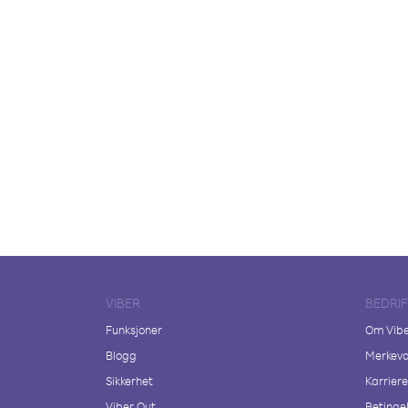
VIBER
BEDRI
Funksjoner
Om Vib
Blogg
Merkeva
Sikkerhet
Karriere
Viber Out
Betingel