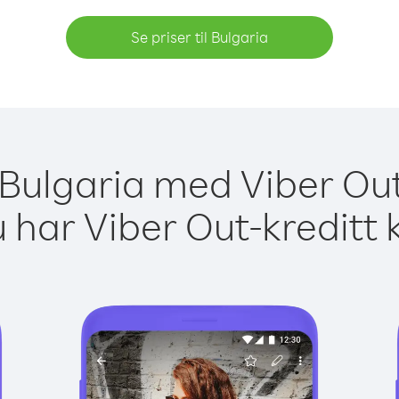
Se priser til Bulgaria
l Bulgaria med Viber Out
 har Viber Out-kreditt 