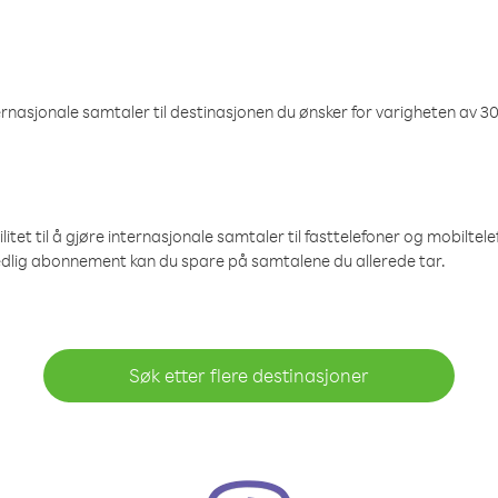
nasjonale samtaler til destinasjonen du ønsker for varigheten av 30
et til å gjøre internasjonale samtaler til fasttelefoner og mobiltelefo
edlig abonnement kan du spare på samtalene du allerede tar.
Søk etter flere destinasjoner