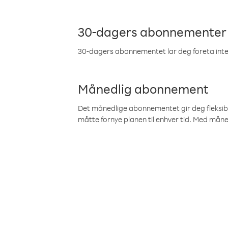
30-dagers abonnementer
30-dagers abonnementet lar deg foreta inter
Månedlig abonnement
Det månedlige abonnementet gir deg fleksibilit
måtte fornye planen til enhver tid. Med mån