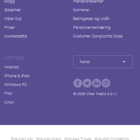
Blogg
Merkevaresenter
Sikkerhet
Karrierer
Viber Out
Betingelser og vilkår
Priser
Personvernerklæring
Kundestøtte
Customer Complaints Code
LAST NED
Norsk
Android
iPhone & iPad
Windows PC
Mac
©
2026
Viber Media S.à r.l.
Linux
Rakuten Viki
Rakuten Kobo
Rakuten Travel
Rakuten Marketing