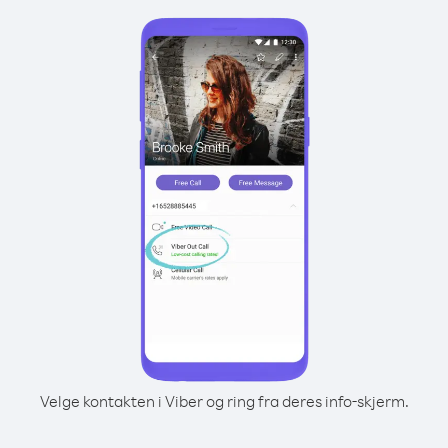
Velge kontakten i Viber og ring fra deres info-skjerm.