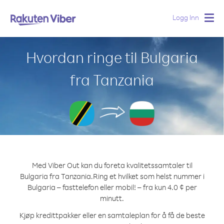
Logg Inn
Togg
navig
Hvordan ringe til Bulgaria
fra Tanzania
Med Viber Out kan du foreta kvalitetssamtaler til
Bulgaria fra Tanzania.
Ring et hvilket som helst nummer i
Bulgaria – fasttelefon eller mobil! – fra kun 4.0 ¢ per
minutt.
Kjøp kredittpakker eller en samtaleplan for å få de beste