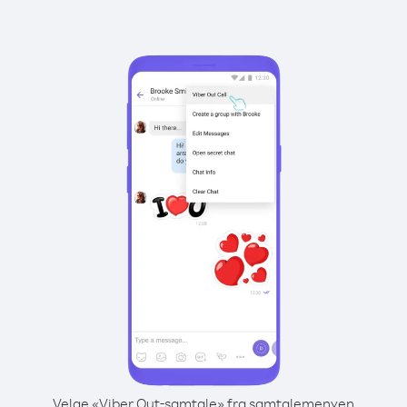
Velge «Viber Out-samtale» fra samtalemenyen