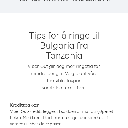
Tips for å ringe til
Bulgaria fra
Tanzania
Viber Out gir deg mer ringetid for
mindre penger. Velg blant våre
fleksible, lavpris
samtalealternativer:
Kredittpakker
Viber Out-kreditt legges til saldoen din når du kjøper et
beløp. Med kredittkort, kan du ringe hvor som helst i
verden til Vibers lave priser.