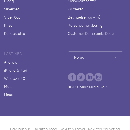
Blogg
Merkevaresenter
Sikkerhet
Karrierer
Viber Out
Betingelser og vilkår
Priser
Personvernerklæring
Kundestøtte
Customer Complaints Code
LAST NED
Norsk
Android
iPhone & iPad
Windows PC
Mac
©
2026
Viber Media S.à r.l.
Linux
Rakuten Viki
Rakuten Kobo
Rakuten Travel
Rakuten Marketing