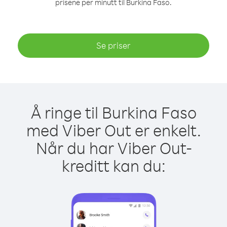
prisene per minutt til Burkina Faso.
Se priser
Å ringe til Burkina Faso
med Viber Out er enkelt.
Når du har Viber Out-
kreditt kan du: