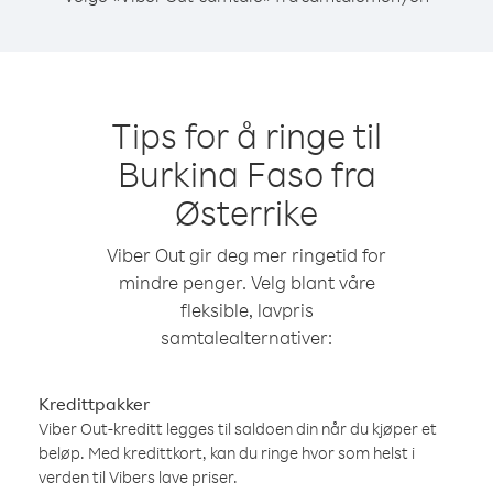
Tips for å ringe til
Burkina Faso fra
Østerrike
Viber Out gir deg mer ringetid for
mindre penger. Velg blant våre
fleksible, lavpris
samtalealternativer:
Kredittpakker
Viber Out-kreditt legges til saldoen din når du kjøper et
beløp. Med kredittkort, kan du ringe hvor som helst i
verden til Vibers lave priser.