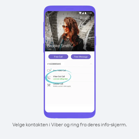
Velge kontakten i Viber og ring fra deres info-skjerm.