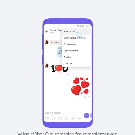
Velge «Viber Out-samtale» fra samtalemenyen