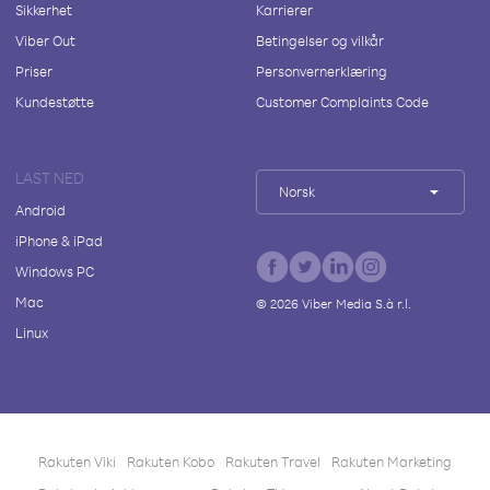
Sikkerhet
Karrierer
Viber Out
Betingelser og vilkår
Priser
Personvernerklæring
Kundestøtte
Customer Complaints Code
LAST NED
Norsk
Android
iPhone & iPad
Windows PC
Mac
©
2026
Viber Media S.à r.l.
Linux
Rakuten Viki
Rakuten Kobo
Rakuten Travel
Rakuten Marketing