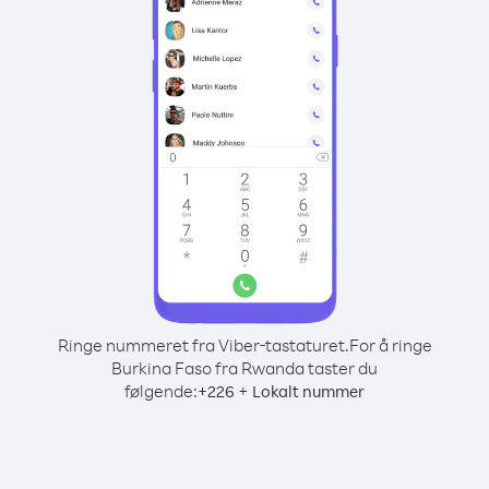
Ringe nummeret fra Viber-tastaturet.
For å ringe
Burkina Faso fra Rwanda taster du
følgende:
+
+
226
Lokalt nummer