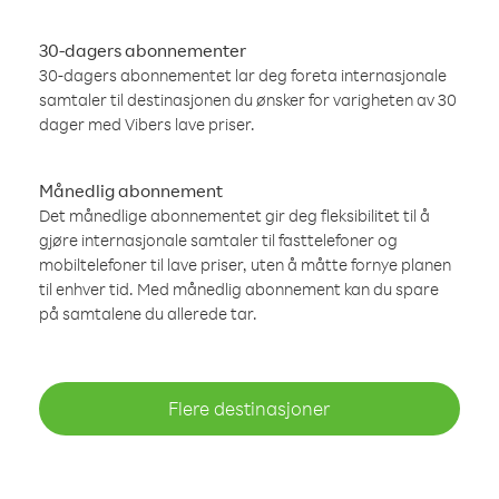
30-dagers abonnementer
30-dagers abonnementet lar deg foreta internasjonale
samtaler til destinasjonen du ønsker for varigheten av 30
dager med Vibers lave priser.
Månedlig abonnement
Det månedlige abonnementet gir deg fleksibilitet til å
gjøre internasjonale samtaler til fasttelefoner og
mobiltelefoner til lave priser, uten å måtte fornye planen
til enhver tid. Med månedlig abonnement kan du spare
på samtalene du allerede tar.
Flere destinasjoner