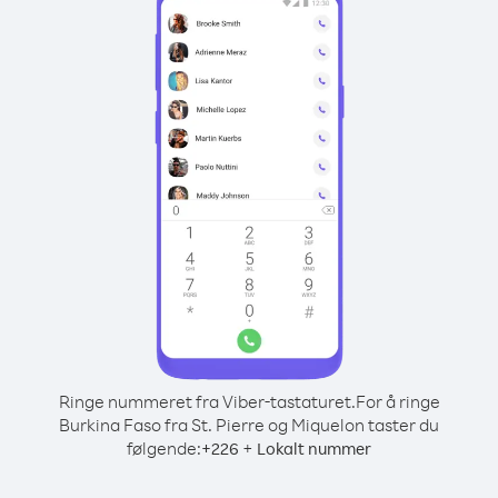
Ringe nummeret fra Viber-tastaturet.
For å ringe
Burkina Faso fra St. Pierre og Miquelon taster du
følgende:
+
+
226
Lokalt nummer