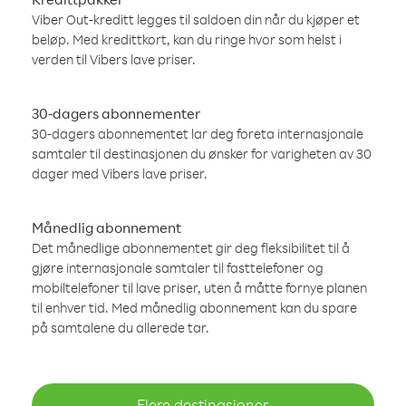
Viber Out-kreditt legges til saldoen din når du kjøper et
beløp. Med kredittkort, kan du ringe hvor som helst i
verden til Vibers lave priser.
30-dagers abonnementer
30-dagers abonnementet lar deg foreta internasjonale
samtaler til destinasjonen du ønsker for varigheten av 30
dager med Vibers lave priser.
Månedlig abonnement
Det månedlige abonnementet gir deg fleksibilitet til å
gjøre internasjonale samtaler til fasttelefoner og
mobiltelefoner til lave priser, uten å måtte fornye planen
til enhver tid. Med månedlig abonnement kan du spare
på samtalene du allerede tar.
Flere destinasjoner