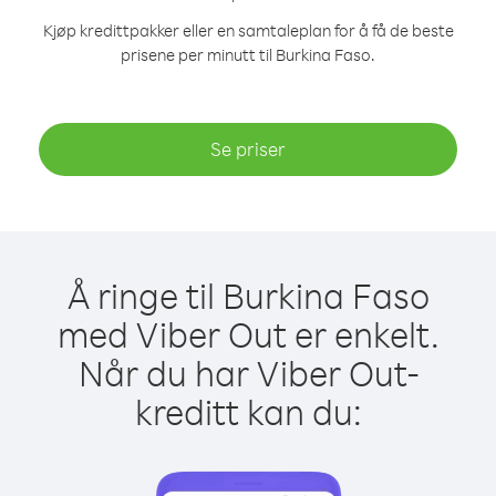
Kjøp kredittpakker eller en samtaleplan for å få de beste
prisene per minutt til Burkina Faso.
Se priser
Å ringe til Burkina Faso
med Viber Out er enkelt.
Når du har Viber Out-
kreditt kan du: