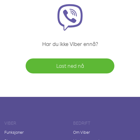
Har du ikke Viber ennå?
Last ned nå
VIBER
BEDRIFT
Funksjoner
Om Viber