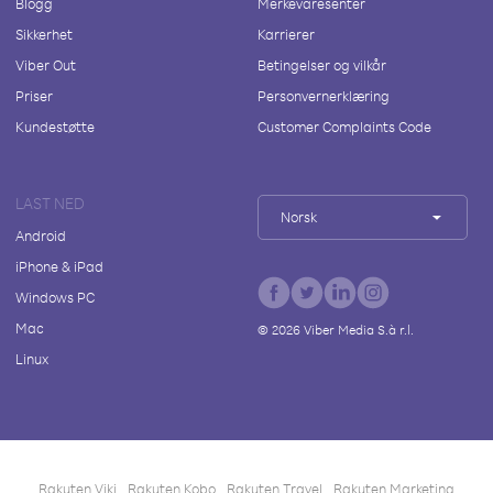
Blogg
Merkevaresenter
Sikkerhet
Karrierer
Viber Out
Betingelser og vilkår
Priser
Personvernerklæring
Kundestøtte
Customer Complaints Code
LAST NED
Norsk
Android
iPhone & iPad
Windows PC
Mac
©
2026
Viber Media S.à r.l.
Linux
Rakuten Viki
Rakuten Kobo
Rakuten Travel
Rakuten Marketing