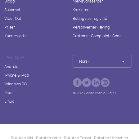
Blogg
Merkevaresenter
Sikkerhet
Karrierer
Viber Out
Betingelser og vilkår
Priser
Personvernerklæring
Kundestøtte
Customer Complaints Code
LAST NED
Norsk
Android
iPhone & iPad
Windows PC
Mac
©
2026
Viber Media S.à r.l.
Linux
Rakuten Viki
Rakuten Kobo
Rakuten Travel
Rakuten Marketing