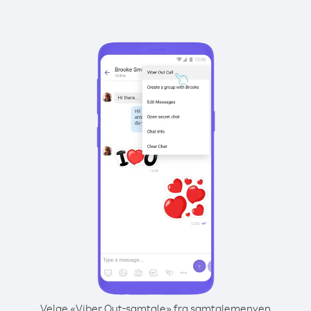
Velge «Viber Out-samtale» fra samtalemenyen