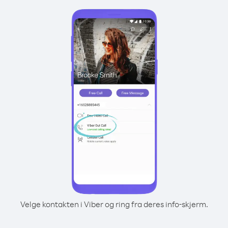
Velge kontakten i Viber og ring fra deres info-skjerm.