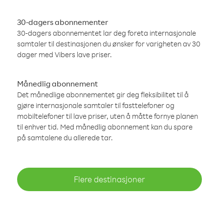
30-dagers abonnementer
30-dagers abonnementet lar deg foreta internasjonale
samtaler til destinasjonen du ønsker for varigheten av 30
dager med Vibers lave priser.
Månedlig abonnement
Det månedlige abonnementet gir deg fleksibilitet til å
gjøre internasjonale samtaler til fasttelefoner og
mobiltelefoner til lave priser, uten å måtte fornye planen
til enhver tid. Med månedlig abonnement kan du spare
på samtalene du allerede tar.
Flere destinasjoner