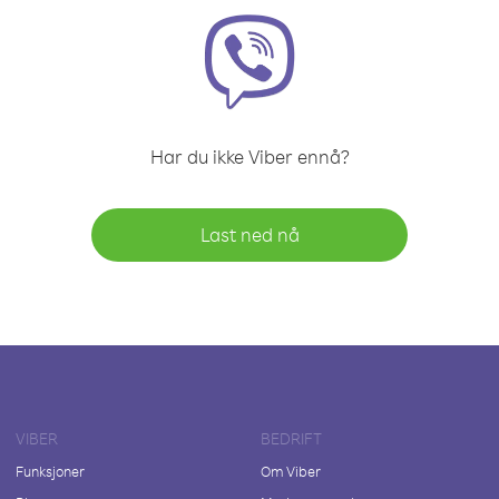
Har du ikke Viber ennå?
Last ned nå
VIBER
BEDRIFT
Funksjoner
Om Viber