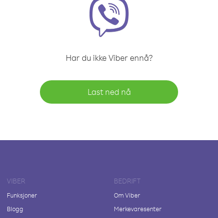
Har du ikke Viber ennå?
Last ned nå
VIBER
BEDRIFT
Funksjoner
Om Viber
Blogg
Merkevaresenter