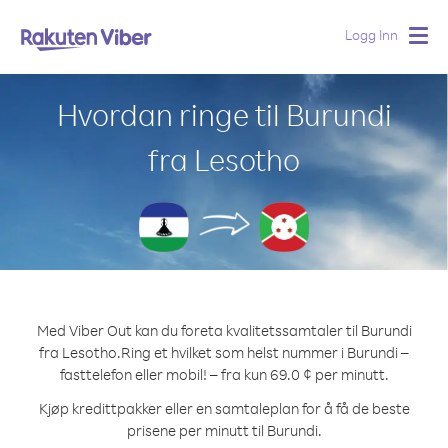
Logg Inn
Togg
navig
Hvordan ringe til Burundi
fra Lesotho
Med Viber Out kan du foreta kvalitetssamtaler til Burundi
fra Lesotho.
Ring et hvilket som helst nummer i Burundi –
fasttelefon eller mobil! – fra kun 69.0 ¢ per minutt.
Kjøp kredittpakker eller en samtaleplan for å få de beste
prisene per minutt til Burundi.