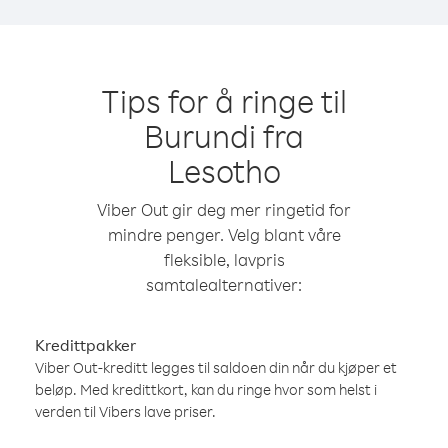
Tips for å ringe til
Burundi fra
Lesotho
Viber Out gir deg mer ringetid for
mindre penger. Velg blant våre
fleksible, lavpris
samtalealternativer:
Kredittpakker
Viber Out-kreditt legges til saldoen din når du kjøper et
beløp. Med kredittkort, kan du ringe hvor som helst i
verden til Vibers lave priser.