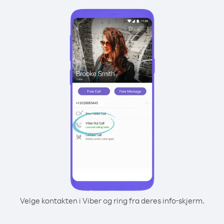
Velge kontakten i Viber og ring fra deres info-skjerm.