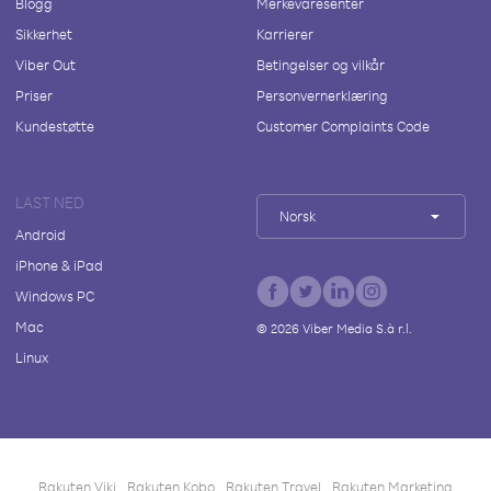
Blogg
Merkevaresenter
Sikkerhet
Karrierer
Viber Out
Betingelser og vilkår
Priser
Personvernerklæring
Kundestøtte
Customer Complaints Code
LAST NED
Norsk
Android
iPhone & iPad
Windows PC
Mac
©
2026
Viber Media S.à r.l.
Linux
Rakuten Viki
Rakuten Kobo
Rakuten Travel
Rakuten Marketing