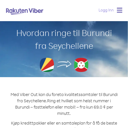
Logg Inn
Togg
navig
Hvordan ringe til Burundi
fra Seychellene
Med Viber Out kan du foreta kvalitetssamtaler til Burundi
fra Seychellene.
Ring et hvilket som helst nummer i
Burundi – fasttelefon eller mobil! – fra kun 69.0 ¢ per
minutt.
Kjøp kredittpakker eller en samtaleplan for å få de beste