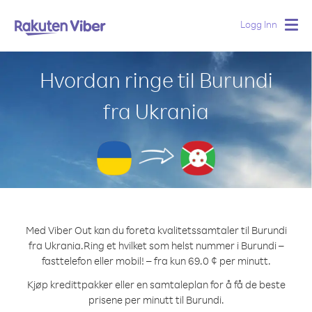
Logg Inn
Togg
navig
Hvordan ringe til Burundi
fra Ukrania
Med Viber Out kan du foreta kvalitetssamtaler til Burundi
fra Ukrania.
Ring et hvilket som helst nummer i Burundi –
fasttelefon eller mobil! – fra kun 69.0 ¢ per minutt.
Kjøp kredittpakker eller en samtaleplan for å få de beste
prisene per minutt til Burundi.