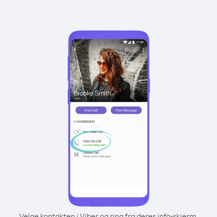
Velge kontakten i Viber og ring fra deres info-skjerm.