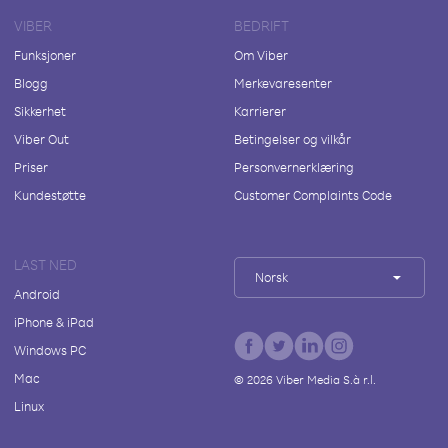
VIBER
BEDRIFT
Funksjoner
Om Viber
Blogg
Merkevaresenter
Sikkerhet
Karrierer
Viber Out
Betingelser og vilkår
Priser
Personvernerklæring
Kundestøtte
Customer Complaints Code
LAST NED
Norsk
Android
iPhone & iPad
Windows PC
Mac
©
2026
Viber Media S.à r.l.
Linux