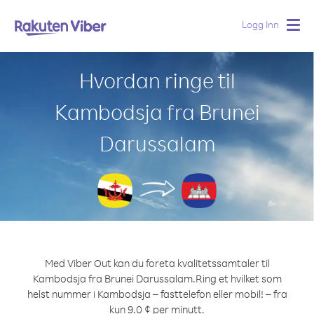
Logg Inn
Togg
navig
Hvordan ringe til
Kambodsja fra Brunei
Darussalam
Med Viber Out kan du foreta kvalitetssamtaler til
Kambodsja fra Brunei Darussalam.
Ring et hvilket som
helst nummer i Kambodsja – fasttelefon eller mobil! – fra
kun 9.0 ¢ per minutt.