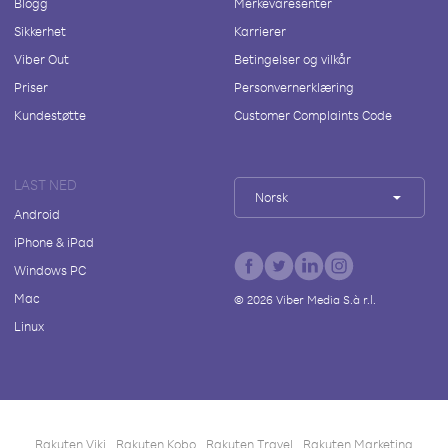
Blogg
Merkevaresenter
Sikkerhet
Karrierer
Viber Out
Betingelser og vilkår
Priser
Personvernerklæring
Kundestøtte
Customer Complaints Code
LAST NED
Norsk
Android
iPhone & iPad
Windows PC
Mac
©
2026
Viber Media S.à r.l.
Linux
Rakuten Viki
Rakuten Kobo
Rakuten Travel
Rakuten Marketing