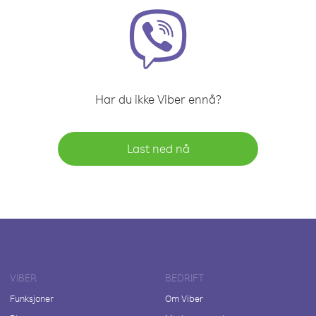
Har du ikke Viber ennå?
Last ned nå
VIBER
BEDRIFT
Funksjoner
Om Viber