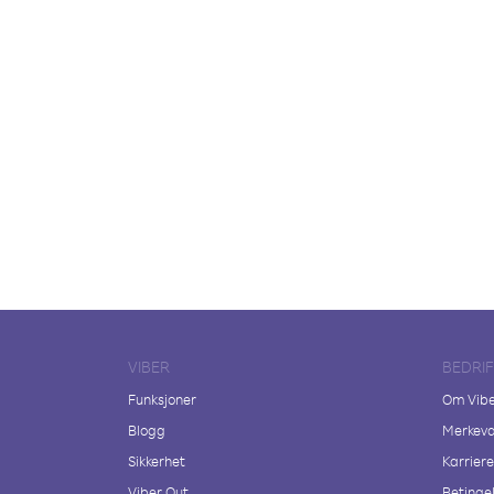
VIBER
BEDRI
Funksjoner
Om Vib
Blogg
Merkeva
Sikkerhet
Karriere
Viber Out
Betingel