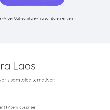
e «Viber Out-samtale» fra samtalemenyen
fra Laos
avpris samtalealternativer:
 til Vibers lave priser.