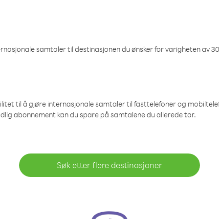
nasjonale samtaler til destinasjonen du ønsker for varigheten av 30
et til å gjøre internasjonale samtaler til fasttelefoner og mobiltelefo
edlig abonnement kan du spare på samtalene du allerede tar.
Søk etter flere destinasjoner