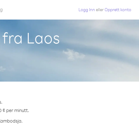
gg
Logg Inn
eller
Opprett konto
 fra Laos
s.
0 ¢ per minutt.
l Kambodsja.