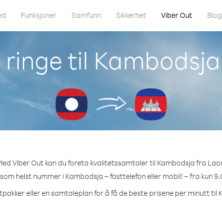
ed
Funksjoner
Samfunn
Sikkerhet
Viber Out
Blo
ringe til Kambodsja
ed Viber Out kan du foreta kvalitetssamtaler til Kambodsja fra Lao
t som helst nummer i Kambodsja – fasttelefon eller mobil! – fra kun 9.
tpakker eller en samtaleplan for å få de beste prisene per minutt ti