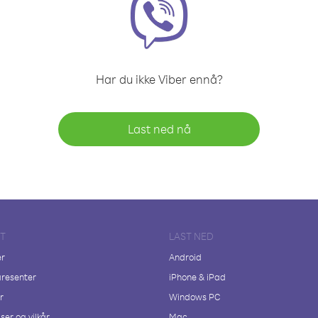
Har du ikke Viber ennå?
Last ned nå
FT
LAST NED
er
Android
resenter
iPhone & iPad
r
Windows PC
ser og vilkår
Mac