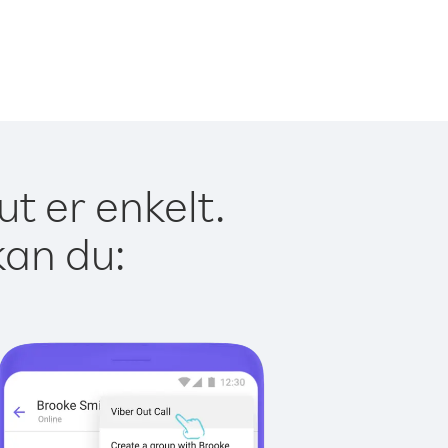
t er enkelt.
kan du: