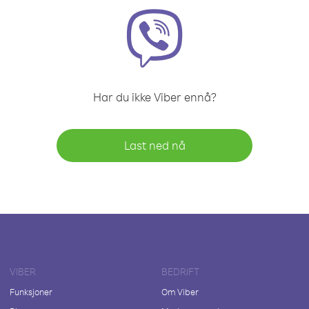
Har du ikke Viber ennå?
Last ned nå
VIBER
BEDRIFT
Funksjoner
Om Viber