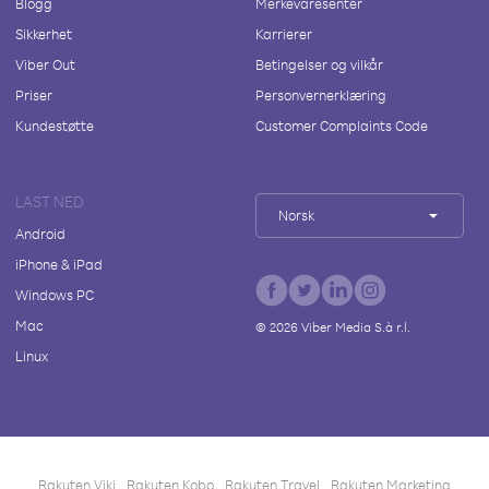
Blogg
Merkevaresenter
Sikkerhet
Karrierer
Viber Out
Betingelser og vilkår
Priser
Personvernerklæring
Kundestøtte
Customer Complaints Code
LAST NED
Norsk
Android
iPhone & iPad
Windows PC
Mac
©
2026
Viber Media S.à r.l.
Linux
Rakuten Viki
Rakuten Kobo
Rakuten Travel
Rakuten Marketing