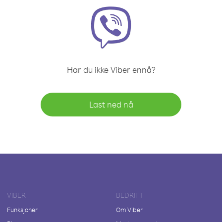
Har du ikke Viber ennå?
Last ned nå
VIBER
BEDRIFT
Funksjoner
Om Viber