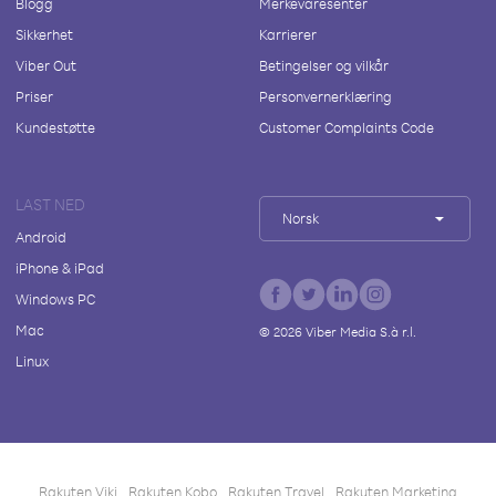
Blogg
Merkevaresenter
Sikkerhet
Karrierer
Viber Out
Betingelser og vilkår
Priser
Personvernerklæring
Kundestøtte
Customer Complaints Code
LAST NED
Norsk
Android
iPhone & iPad
Windows PC
Mac
©
2026
Viber Media S.à r.l.
Linux
Rakuten Viki
Rakuten Kobo
Rakuten Travel
Rakuten Marketing