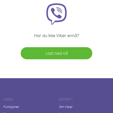
Har du ikke Viber ennå?
Last ned nå
VIBER
BEDRIFT
Funksjoner
Om Viber