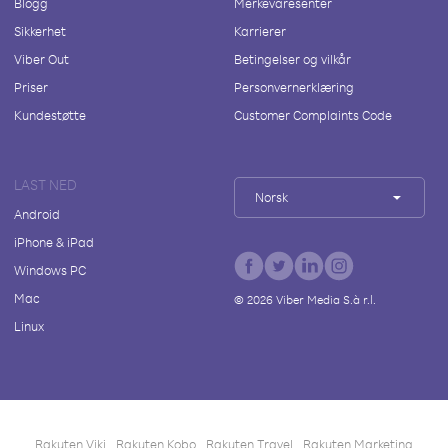
Blogg
Merkevaresenter
Sikkerhet
Karrierer
Viber Out
Betingelser og vilkår
Priser
Personvernerklæring
Kundestøtte
Customer Complaints Code
LAST NED
Norsk
Android
iPhone & iPad
Windows PC
Mac
©
2026
Viber Media S.à r.l.
Linux
Rakuten Viki
Rakuten Kobo
Rakuten Travel
Rakuten Marketing