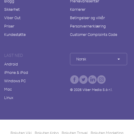
Blogg
Merkevaresenter
Sikkerhet
Karrierer
Viber Out
Betingelser og vilkår
Priser
Personvernerklæring
Kundestøtte
Customer Complaints Code
LAST NED
Norsk
Android
iPhone & iPad
Windows PC
Mac
©
2026
Viber Media S.à r.l.
Linux
Rakuten Viki
Rakuten Kobo
Rakuten Travel
Rakuten Marketing