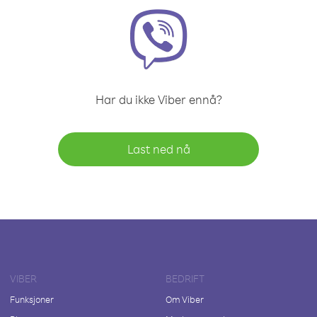
Har du ikke Viber ennå?
Last ned nå
VIBER
BEDRIFT
Funksjoner
Om Viber