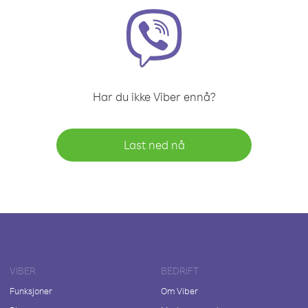
Har du ikke Viber ennå?
Last ned nå
VIBER
BEDRIFT
Funksjoner
Om Viber