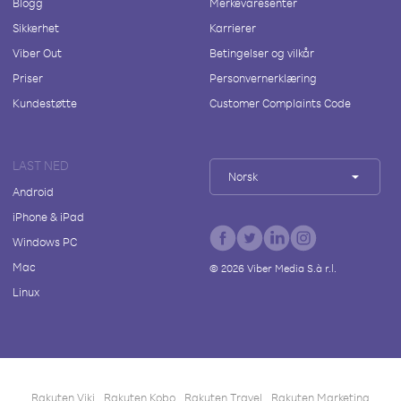
Blogg
Merkevaresenter
Sikkerhet
Karrierer
Viber Out
Betingelser og vilkår
Priser
Personvernerklæring
Kundestøtte
Customer Complaints Code
LAST NED
Norsk
Android
iPhone & iPad
Windows PC
Mac
©
2026
Viber Media S.à r.l.
Linux
Rakuten Viki
Rakuten Kobo
Rakuten Travel
Rakuten Marketing