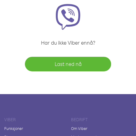
Har du ikke Viber ennå?
Last ned nå
VIBER
BEDRIFT
Funksjoner
Om Viber