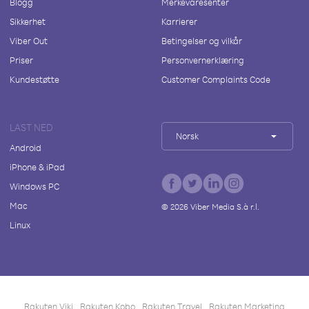
Blogg
Merkevaresenter
Sikkerhet
Karrierer
Viber Out
Betingelser og vilkår
Priser
Personvernerklæring
Kundestøtte
Customer Complaints Code
LAST NED
Norsk
Android
iPhone & iPad
Windows PC
Mac
©
2026
Viber Media S.à r.l.
Linux
Rakuten Viki
Rakuten Kobo
Rakuten Travel
Rakuten Marketing