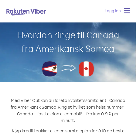
Logg Inn
Togg
navig
Hvordan ringe til Canada
fra Amerikansk Samoa
Med Viber Out kan du foreta kvalitetssamtaler til Canada
fra Amerikansk Samoa.
Ring et hvilket som helst nummer i
Canada – fasttelefon eller mobil! – fra kun 0.9 ¢ per
minutt.
Kjøp kredittpakker eller en samtaleplan for å få de beste