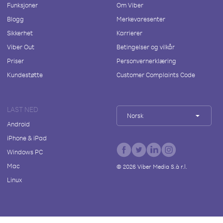
Funksjoner
Om Viber
Blogg
Merkevaresenter
Sikkerhet
Karrierer
Viber Out
Betingelser og vilkår
Priser
Personvernerklæring
Kundestøtte
Customer Complaints Code
LAST NED
Norsk
Android
iPhone & iPad
Windows PC
Mac
©
2026
Viber Media S.à r.l.
Linux