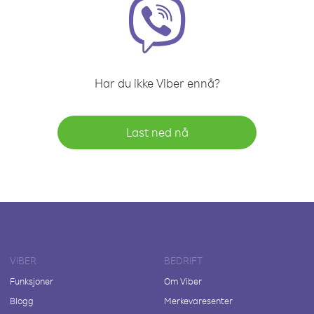
Har du ikke Viber ennå?
Last ned nå
VIBER
BEDRIFT
Funksjoner
Om Viber
Blogg
Merkevaresenter