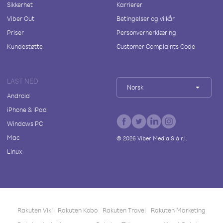
Sikkerhet
Karrierer
Viber Out
Betingelser og vilkår
Priser
Personvernerklæring
Kundestøtte
Customer Complaints Code
LAST NED
Norsk
Android
iPhone & iPad
Windows PC
Mac
©
2026
Viber Media S.à r.l.
Linux
Rakuten Viki
Rakuten Kobo
Rakuten Travel
Rakuten Marketing