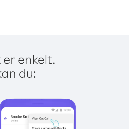
er enkelt.
kan du: