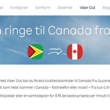
ed
Funksjoner
Samfunn
Sikkerhet
Viber Out
Blo
 ringe til Canada fr
Med Viber Out kan du foreta kvalitetssamtaler til Canada fra Guyana
ket som helst nummer i Canada – fasttelefon eller mobil! – fra kun 0.9 
ittpakker eller en samtaleplan for å få de beste prisene per minutt t