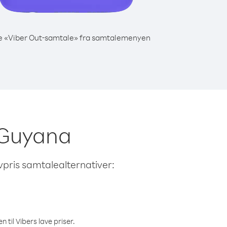
e «Viber Out-samtale» fra samtalemenyen
a Guyana
avpris samtalealternativer:
 til Vibers lave priser.