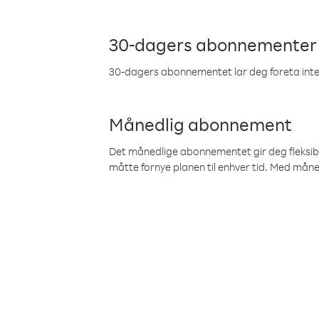
30-dagers abonnementer
30-dagers abonnementet lar deg foreta inter
Månedlig abonnement
Det månedlige abonnementet gir deg fleksibilit
måtte fornye planen til enhver tid. Med mån