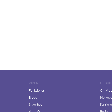
VIBER
BEDRI
Funksjoner
Om Vib
Blogg
Merkeva
Sikkerhet
Karriere
Viber Out
Betingel