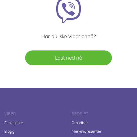
Har du ikke Viber ennå?
Last ned nå
VIBER
BEDRIFT
Funksjoner
Om Viber
Blogg
Merkevaresenter