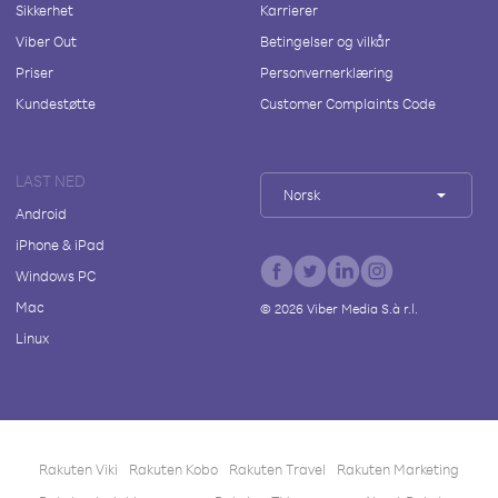
Sikkerhet
Karrierer
Viber Out
Betingelser og vilkår
Priser
Personvernerklæring
Kundestøtte
Customer Complaints Code
LAST NED
Norsk
Android
iPhone & iPad
Windows PC
Mac
©
2026
Viber Media S.à r.l.
Linux
Rakuten Viki
Rakuten Kobo
Rakuten Travel
Rakuten Marketing