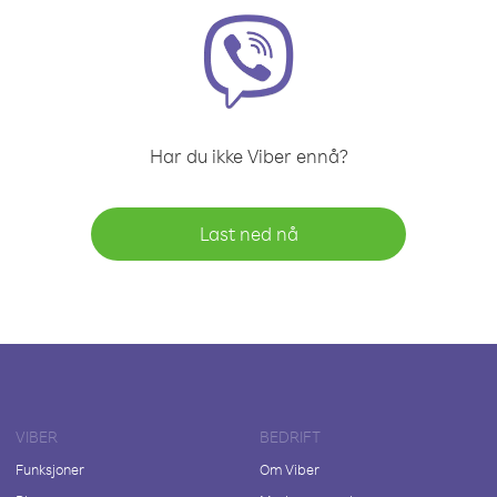
Har du ikke Viber ennå?
Last ned nå
VIBER
BEDRIFT
Funksjoner
Om Viber