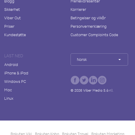
Blogg
Merkevaresenter
Sikkerhet
Karrierer
Viber Out
Betingelser og vilkår
Priser
Personvernerklæring
Kundestøtte
Customer Complaints Code
LAST NED
Norsk
Android
iPhone & iPad
Windows PC
Mac
©
2026
Viber Media S.à r.l.
Linux
Rakuten Viki
Rakuten Kobo
Rakuten Travel
Rakuten Marketing