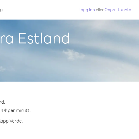
gg
Logg Inn
eller
Opprett konto
fra Estland
nd.
.4 ¢ per minutt.
 Kapp Verde.