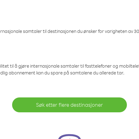
nasjonale samtaler til destinasjonen du ønsker for varigheten av 30
et til å gjøre internasjonale samtaler til fasttelefoner og mobiltelefo
edlig abonnement kan du spare på samtalene du allerede tar.
Søk etter flere destinasjoner