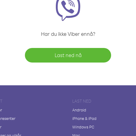
Har du ikke Viber ennå?
Last ned nå
FT
LAST NED
er
Android
resenter
iPhone & iPad
r
Windows PC
ser og vilkår
Mac