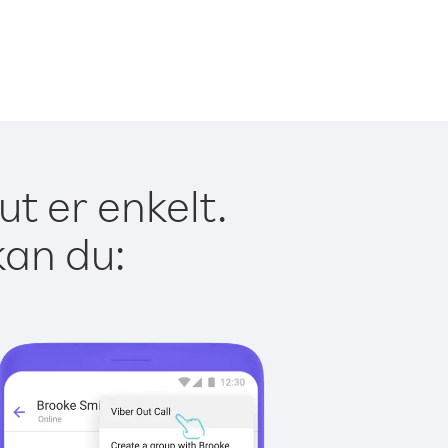
t er enkelt.
kan du: