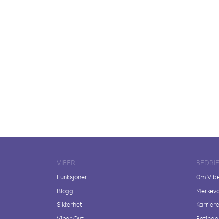
VIBER
BEDRI
Funksjoner
Om Vib
Blogg
Merkeva
Sikkerhet
Karriere
Viber Out
Betingel