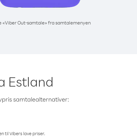
e «Viber Out-samtale» fra samtalemenyen
ra Estland
avpris samtalealternativer:
 til Vibers lave priser.