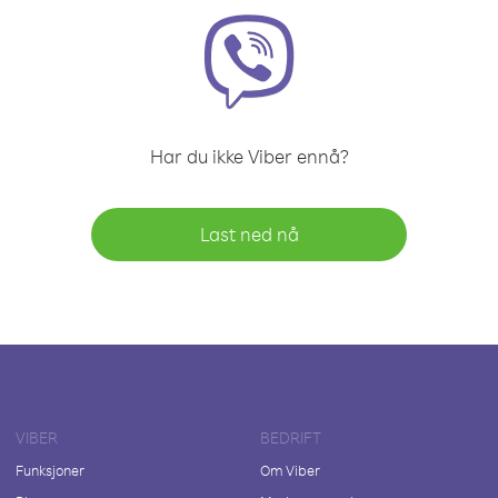
Har du ikke Viber ennå?
Last ned nå
VIBER
BEDRIFT
Funksjoner
Om Viber