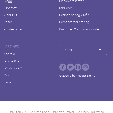
Blogg
Merkevaresenter
Sikkerhet
Karrierer
Viber Out
Betingelser og vilkår
Priser
Personvernerklæring
Kundestøtte
Customer Complaints Code
LAST NED
Norsk
Android
iPhone & iPad
Windows PC
Mac
©
2026
Viber Media S.à r.l.
Linux
Rakuten Viki
Rakuten Kobo
Rakuten Travel
Rakuten Marketing