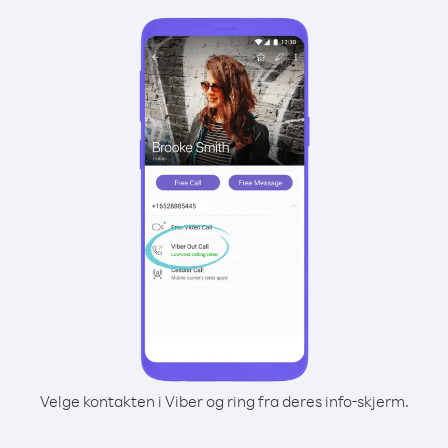
Velge kontakten i Viber og ring fra deres info-skjerm.