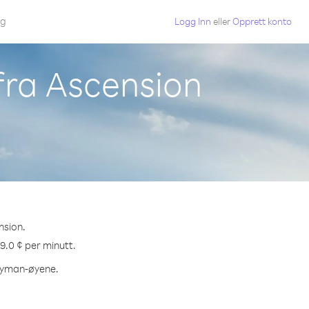
gg
Logg Inn
eller
Opprett konto
fra Ascension
nsion.
9.0 ¢ per minutt.
Cayman-øyene.