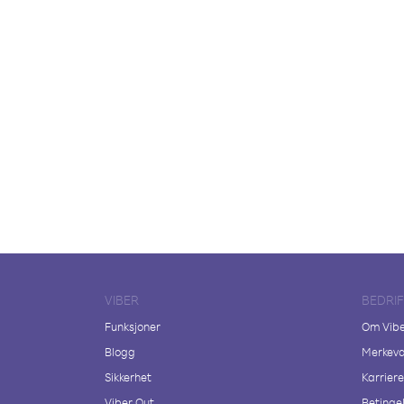
VIBER
BEDRI
Funksjoner
Om Vib
Blogg
Merkeva
Sikkerhet
Karriere
Viber Out
Betingel