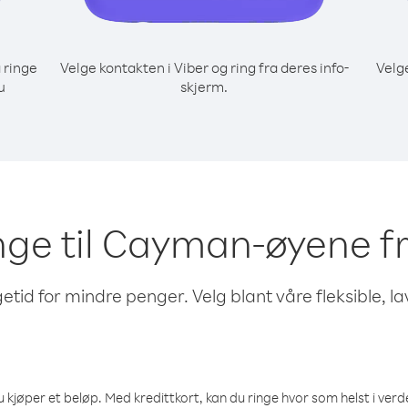
 ringe
Velge kontakten i Viber og ring fra deres info-
Velg
u
skjerm.
inge til Cayman-øyene 
etid for mindre penger. Velg blant våre fleksible, l
 kjøper et beløp. Med kredittkort, kan du ringe hvor som helst i verden