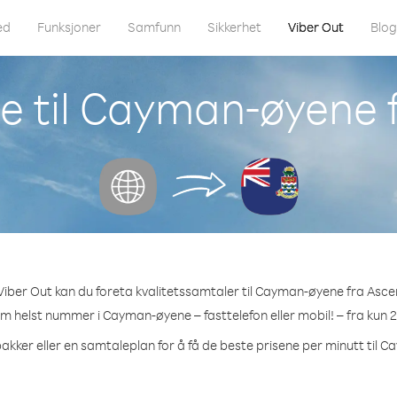
ed
Funksjoner
Samfunn
Sikkerhet
Viber Out
Blo
e til Cayman-øyene 
iber Out kan du foreta kvalitetssamtaler til Cayman-øyene fra Asce
som helst nummer i Cayman-øyene – fasttelefon eller mobil! – fra kun 2
pakker eller en samtaleplan for å få de beste prisene per minutt til 