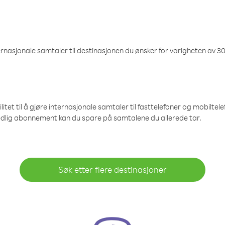
nasjonale samtaler til destinasjonen du ønsker for varigheten av 30
et til å gjøre internasjonale samtaler til fasttelefoner og mobiltelefo
edlig abonnement kan du spare på samtalene du allerede tar.
Søk etter flere destinasjoner