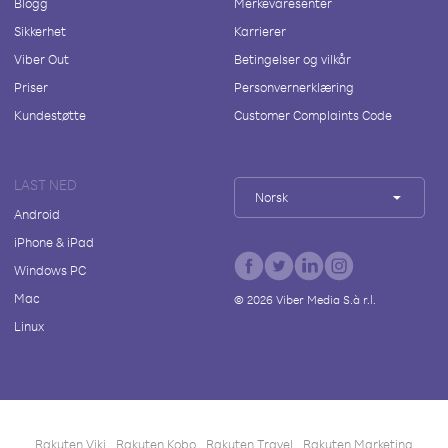
Blogg
Merkevaresenter
Sikkerhet
Karrierer
Viber Out
Betingelser og vilkår
Priser
Personvernerklæring
Kundestøtte
Customer Complaints Code
LAST NED
Norsk
Android
iPhone & iPad
Windows PC
Mac
©
2026
Viber Media S.à r.l.
Linux
Rakuten Viki
Rakuten Kobo
Rakuten Travel
Rakuten Marketing