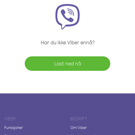
Har du ikke Viber ennå?
Last ned nå
VIBER
BEDRIFT
Funksjoner
Om Viber