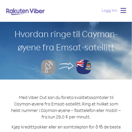
Logg Inn
Togg
navig
Hvordan ringe til Cayman-
øyene fra Emsat-satellitt
Med Viber Out kan du foreta kvalitetssamtaler til
Cayman-øyene fra Emsat-satellitt.
Ring et hvilket som
helst nummer i Cayman-øyene – fasttelefon eller mobil! –
fra kun 29.0 ¢ per minutt.
Kjøp kredittpakker eller en samtaleplan for å få de beste