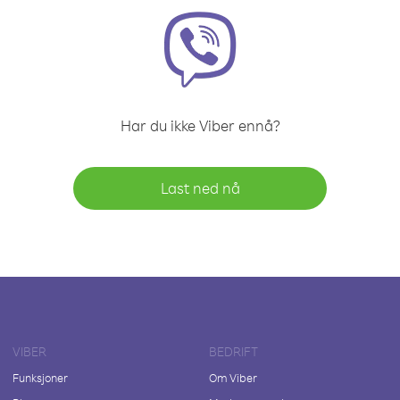
Har du ikke Viber ennå?
Last ned nå
VIBER
BEDRIFT
Funksjoner
Om Viber