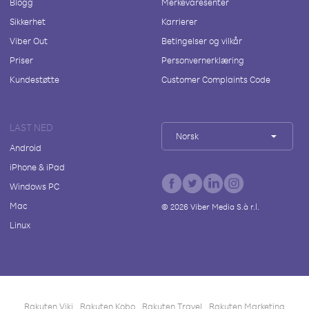
Blogg
Merkevaresenter
Sikkerhet
Karrierer
Viber Out
Betingelser og vilkår
Priser
Personvernerklæring
Kundestøtte
Customer Complaints Code
LAST NED
Norsk
Android
iPhone & iPad
Windows PC
Mac
©
2026
Viber Media S.à r.l.
Linux
Rakuten Viki
Rakuten Kobo
Rakuten Travel
Rakuten Marketing