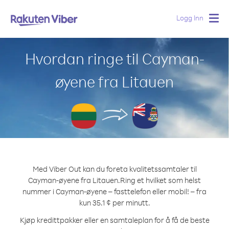
Logg Inn
Togg
navig
Hvordan ringe til Cayman-
øyene fra Litauen
Med Viber Out kan du foreta kvalitetssamtaler til
Cayman-øyene fra Litauen.
Ring et hvilket som helst
nummer i Cayman-øyene – fasttelefon eller mobil! – fra
kun 35.1 ¢ per minutt.
Kjøp kredittpakker eller en samtaleplan for å få de beste