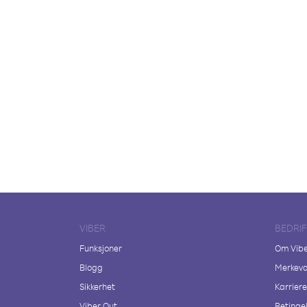
VIBER
BEDRI
Funksjoner
Om Vib
Blogg
Merkeva
Sikkerhet
Karriere
Viber Out
Betingel