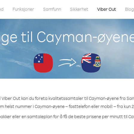
ed
Funksjoner
Samfunn
Sikkerhet
Viber Out
Blo
nge til Cayman-øyen
 Viber Out kan du foreta kvalitetssamtaler til Cayman-øyene fra Sa
som helst nummer i Cayman-øyene – fasttelefon eller mobil! – fra kun 2
pakker eller en samtaleplan for å få de beste prisene per minutt til 