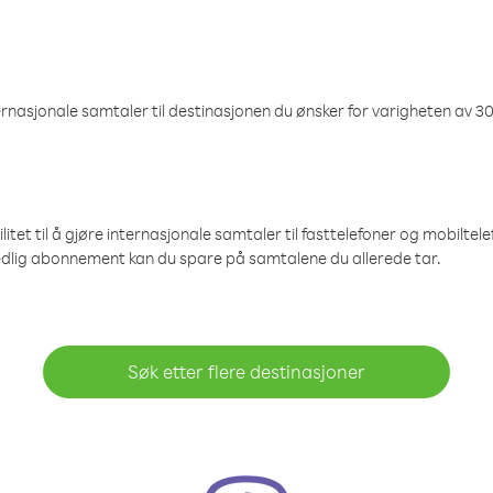
nasjonale samtaler til destinasjonen du ønsker for varigheten av 30
et til å gjøre internasjonale samtaler til fasttelefoner og mobiltelefo
edlig abonnement kan du spare på samtalene du allerede tar.
Søk etter flere destinasjoner