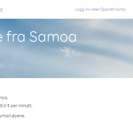
gg
Logg Inn
eller
Opprett konto
e fra Samoa
moa.
9.0 ¢ per minutt.
Cayman-øyene.