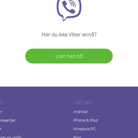
Har du ikke Viber ennå?
Last ned nå
FT
LAST NED
er
Android
resenter
iPhone & iPad
r
Windows PC
ser og vilkår
Mac