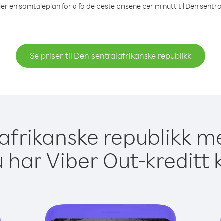
ler en samtaleplan for å få de beste prisene per minutt til Den sentra
Se priser til Den sentralafrikanske republikk
lafrikanske republikk m
 har Viber Out-kreditt 