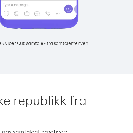
e «Viber Out-samtale» fra samtalemenyen
ke republikk fra
avpris samtalealternativer: