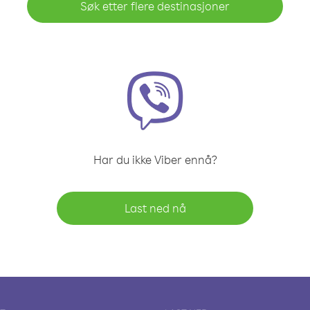
Søk etter flere destinasjoner
Har du ikke Viber ennå?
Last ned nå