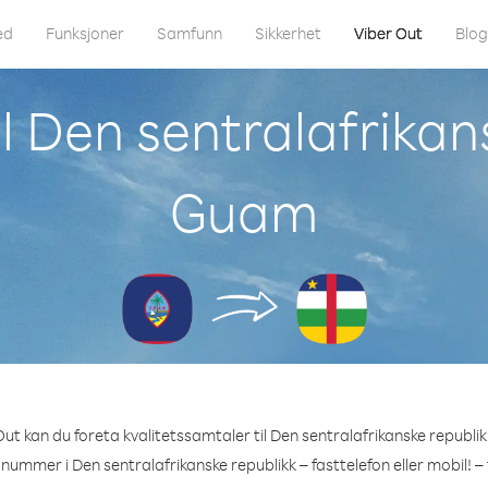
ed
Funksjoner
Samfunn
Sikkerhet
Viber Out
Blo
l Den sentralafrikan
Guam
ut kan du foreta kvalitetssamtaler til Den sentralafrikanske republi
 nummer i Den sentralafrikanske republikk – fasttelefon eller mobil! –