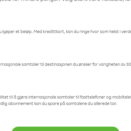
 kjøper et beløp. Med kredittkort, kan du ringe hvor som helst i verden
nasjonale samtaler til destinasjonen du ønsker for varigheten av 30
et til å gjøre internasjonale samtaler til fasttelefoner og mobiltelefo
edlig abonnement kan du spare på samtalene du allerede tar.