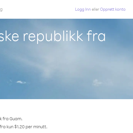
gg
Logg Inn
eller
Opprett konto
ske republikk fra
kk fra Guam.
 fra kun $1.20 per minutt.