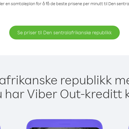
ler en samtaleplan for å få de beste prisene per minutt til Den sentra
Se priser til Den sentralafrikanske republikk
lafrikanske republikk m
 har Viber Out-kreditt 