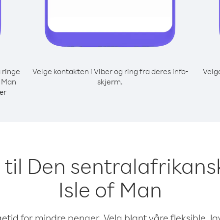
 ringe
Velge kontakten i Viber og ring fra deres info-
Velg
f Man
skjerm.
er
e til Den sentralafrikans
Isle of Man
etid for mindre penger. Velg blant våre fleksible, l