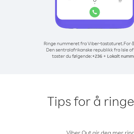
Ringe nummeret fra Viber-tastaturet.
For å
Den sentralafrikanske republikk fra Isle o
taster du følgende:
+
+
236
Lokalt numm
Tips for å ring
Viber Out gir deg mer ring