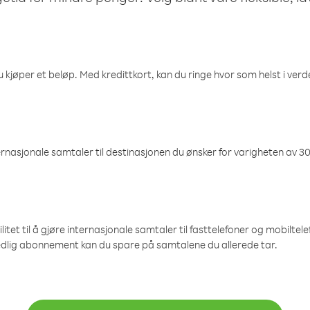
 kjøper et beløp. Med kredittkort, kan du ringe hvor som helst i verden
nasjonale samtaler til destinasjonen du ønsker for varigheten av 30
et til å gjøre internasjonale samtaler til fasttelefoner og mobiltelefo
edlig abonnement kan du spare på samtalene du allerede tar.