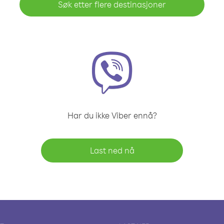
Søk etter flere destinasjoner
Har du ikke Viber ennå?
Last ned nå