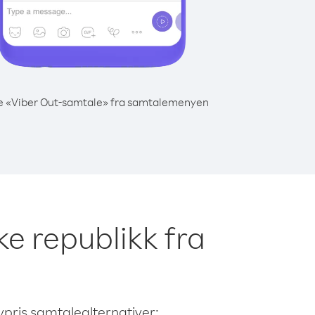
e «Viber Out-samtale» fra samtalemenyen
ke republikk fra
avpris samtalealternativer: