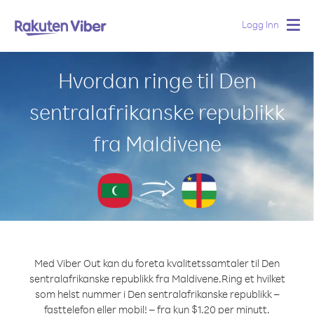
Logg Inn
Togg
navig
Hvordan ringe til Den
sentralafrikanske republikk
fra Maldivene
Med Viber Out kan du foreta kvalitetssamtaler til Den
sentralafrikanske republikk fra Maldivene.
Ring et hvilket
som helst nummer i Den sentralafrikanske republikk –
fasttelefon eller mobil! – fra kun $1.20 per minutt.