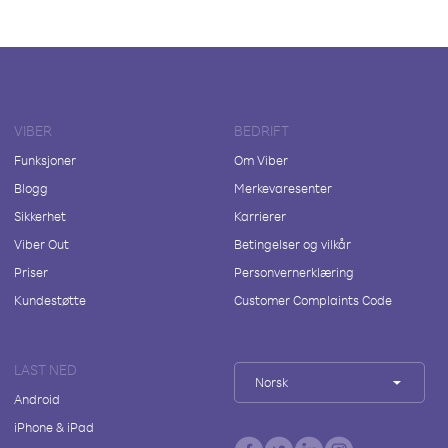
VIBER
BEDRIFT
Funksjoner
Om Viber
Blogg
Merkevaresenter
Sikkerhet
Karrierer
Viber Out
Betingelser og vilkår
Priser
Personvernerklæring
Kundestøtte
Customer Complaints Code
LAST NED
Norsk
Android
iPhone & iPad