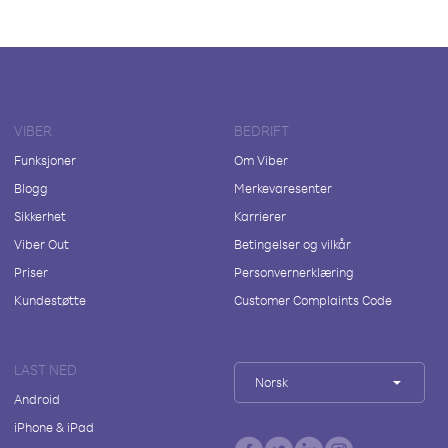
VIBER
BEDRIFT
Funksjoner
Om Viber
Blogg
Merkevaresenter
Sikkerhet
Karrierer
Viber Out
Betingelser og vilkår
Priser
Personvernerklæring
Kundestøtte
Customer Complaints Code
LAST NED
Norsk
Android
iPhone & iPad