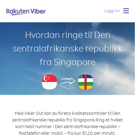
Logg Inn
Togg
navig
Hvordan ringe til Den
sentralafrikanske republikk
fra Singapore
Med Viber Out kan du foreta kvalitetssamtaler til Den
sentralafrikanske republikk fra Singapore.
Ring et hvilket
som helst nummer i Den sentralafrikanske republikk –
fasttelefon eller mobil! – fra kun $1.20 per minutt.