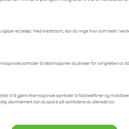
 kjøper et beløp. Med kredittkort, kan du ringe hvor som helst i verden
nasjonale samtaler til destinasjonen du ønsker for varigheten av 30
et til å gjøre internasjonale samtaler til fasttelefoner og mobiltelefo
edlig abonnement kan du spare på samtalene du allerede tar.