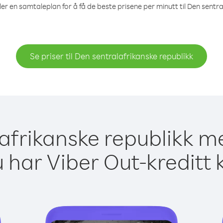
ler en samtaleplan for å få de beste prisene per minutt til Den sentra
Se priser til Den sentralafrikanske republikk
lafrikanske republikk m
 har Viber Out-kreditt 