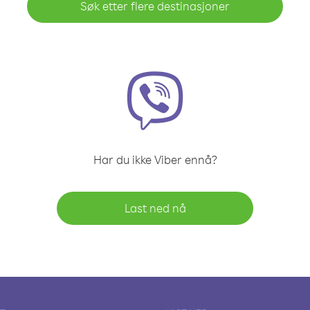
Søk etter flere destinasjoner
Har du ikke Viber ennå?
Last ned nå