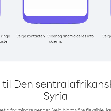
 ringe
Velge kontakten i Viber og ring fra deres info-
Velg
taster
skjerm.
e til Den sentralafrikans
Syria
etid for mindre penger. Velg blant våre fleksible, l