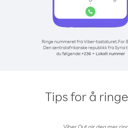
Ringe nummeret fra Viber-tastaturet.
For å
Den sentralafrikanske republikk fra Syria 
du følgende:
+
+
236
Lokalt nummer
Tips for å ring
Viber Out gir deg mer ring