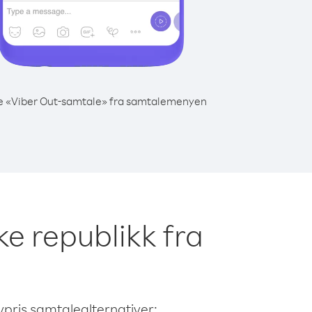
e «Viber Out-samtale» fra samtalemenyen
ke republikk fra
avpris samtalealternativer: