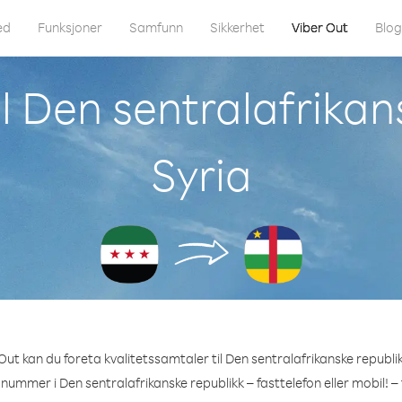
ed
Funksjoner
Samfunn
Sikkerhet
Viber Out
Blo
l Den sentralafrikan
Syria
ut kan du foreta kvalitetssamtaler til Den sentralafrikanske republik
 nummer i Den sentralafrikanske republikk – fasttelefon eller mobil! –