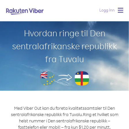
Logg Inn
Togg
navig
Hvordan ringe til Den
sentralafrikanske republikk
fra Tuvalu
Med Viber Out kan du foreta kvalitetssamtaler til Den
sentralafrikanske republikk fra Tuvalu.
Ring et hvilket som
helst nummer i Den sentralafrikanske republikk –
fasttelefon eller mobil! – fra kun $1.20 per minutt.