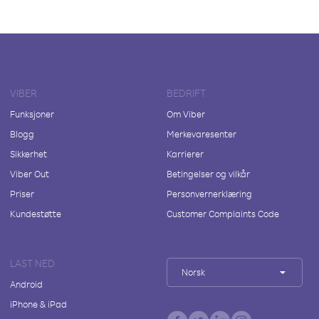
VIBER
BEDRIFT
Funksjoner
Om Viber
Blogg
Merkevaresenter
Sikkerhet
Karrierer
Viber Out
Betingelser og vilkår
Priser
Personvernerklæring
Kundestøtte
Customer Complaints Code
LAST NED
Norsk
Android
iPhone & iPad