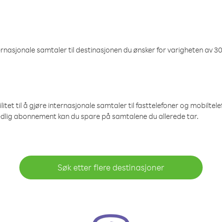
nasjonale samtaler til destinasjonen du ønsker for varigheten av 30
et til å gjøre internasjonale samtaler til fasttelefoner og mobiltelefo
edlig abonnement kan du spare på samtalene du allerede tar.
Søk etter flere destinasjoner