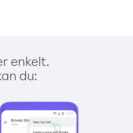
r enkelt.
kan du: