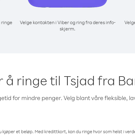
 ringe
Velge kontakten i Viber og ring fra deres info-
Velg
skjerm.
r å ringe til Tsjad fra 
etid for mindre penger. Velg blant våre fleksible, l
 kjøper et beløp. Med kredittkort, kan du ringe hvor som helst i verden