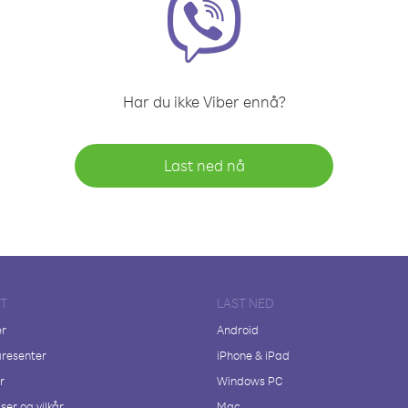
Har du ikke Viber ennå?
Last ned nå
FT
LAST NED
er
Android
resenter
iPhone & iPad
r
Windows PC
ser og vilkår
Mac