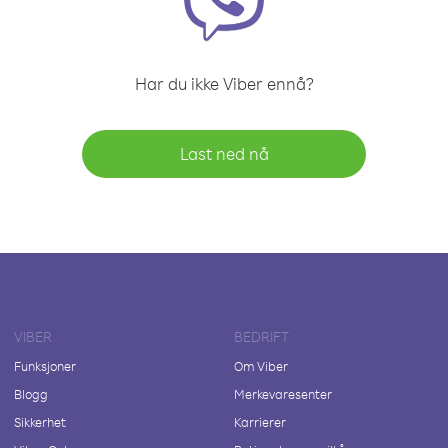
Har du ikke Viber ennå?
Last ned nå
VIBER
BEDRIFT
Funksjoner
Om Viber
Blogg
Merkevaresenter
Sikkerhet
Karrierer