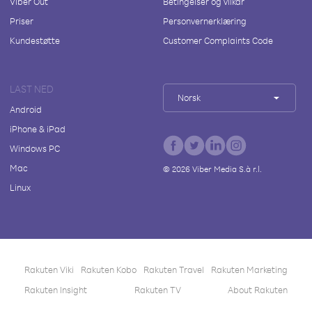
Viber Out
Betingelser og vilkår
Priser
Personvernerklæring
Kundestøtte
Customer Complaints Code
LAST NED
Norsk
Android
iPhone & iPad
Windows PC
Mac
©
2026
Viber Media S.à r.l.
Linux
Rakuten Viki
Rakuten Kobo
Rakuten Travel
Rakuten Marketing
Rakuten Insight
Rakuten TV
About Rakuten