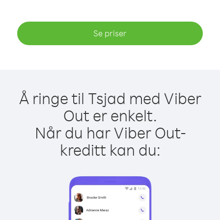
Se priser
Å ringe til Tsjad med Viber
Out er enkelt.
Når du har Viber Out-
kreditt kan du: