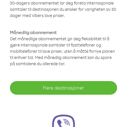
30-dagers abonnementet lar deg foreta internasjonale
samtaler til destinasjonen du ønsker for varigheten av 30
dager med Vibers lave priser.
Månedlig abonnement
Det månedlige abonnementet gir deg fleksibilitet til å
gjøre internasjonale samtaler til fasttelefoner og
mobiltelefoner til lave priser, uten å måtte fornye planen
til enhver tid. Med månedlig abonnement kan du spare
på samtalene du allerede tar.
Flere destinasjoner