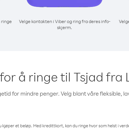
 ringe
Velge kontakten i Viber og ring fra deres info-
Velg
skjerm.
for å ringe til Tsjad fra
etid for mindre penger. Velg blant våre fleksible, l
 kjøper et beløp. Med kredittkort, kan du ringe hvor som helst i verden