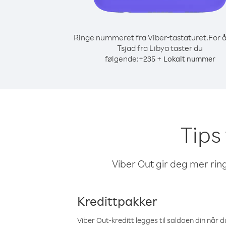
Ringe nummeret fra Viber-tastaturet.
For å
Tsjad fra Libya taster du
følgende:
+
+
235
Lokalt nummer
Tips 
Viber Out gir deg mer ring
Kredittpakker
Viber Out-kreditt legges til saldoen din når du