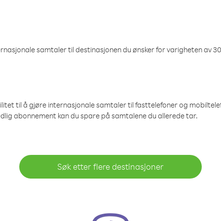
nasjonale samtaler til destinasjonen du ønsker for varigheten av 30
et til å gjøre internasjonale samtaler til fasttelefoner og mobiltelefo
edlig abonnement kan du spare på samtalene du allerede tar.
Søk etter flere destinasjoner