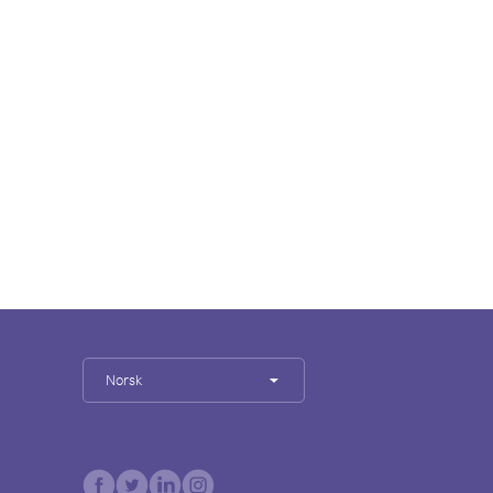
Norsk