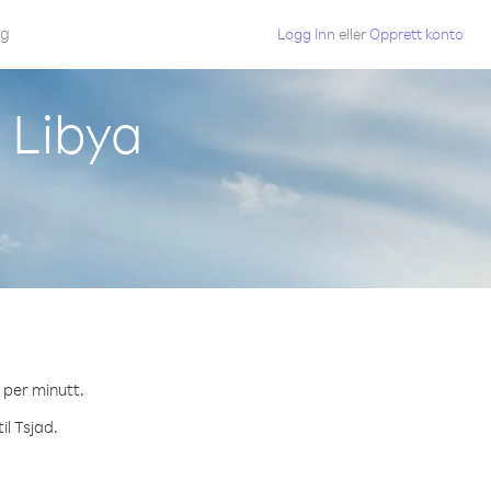
gg
Logg Inn
eller
Opprett konto
a Libya
¢ per minutt.
il Tsjad.