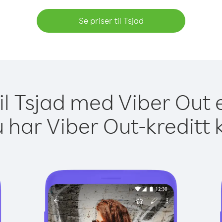
Se priser til Tsjad
til Tsjad med Viber Out e
 har Viber Out-kreditt 