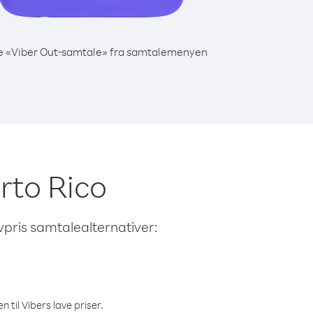
e «Viber Out-samtale» fra samtalemenyen
erto Rico
avpris samtalealternativer:
 til Vibers lave priser.