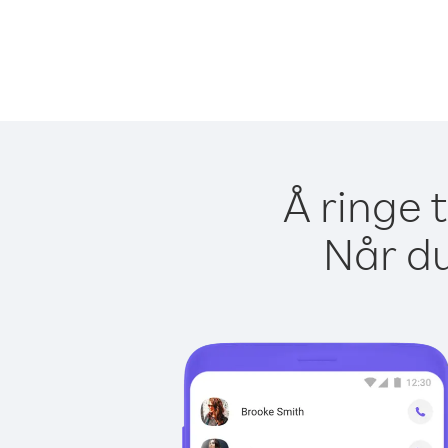
Å ringe 
Når du