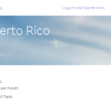
gg
Logg Inn
eller
Opprett konto
uerto Rico
o.
¢ per minutt.
il Tsjad.