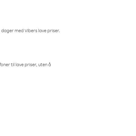
 dager med Vibers lave priser.
ner til lave priser, uten å