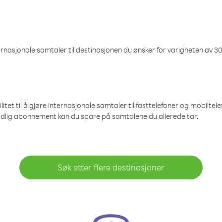
nasjonale samtaler til destinasjonen du ønsker for varigheten av 30
et til å gjøre internasjonale samtaler til fasttelefoner og mobiltelefo
edlig abonnement kan du spare på samtalene du allerede tar.
Søk etter flere destinasjoner