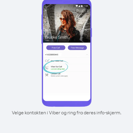
Velge kontakten i Viber og ring fra deres info-skjerm.