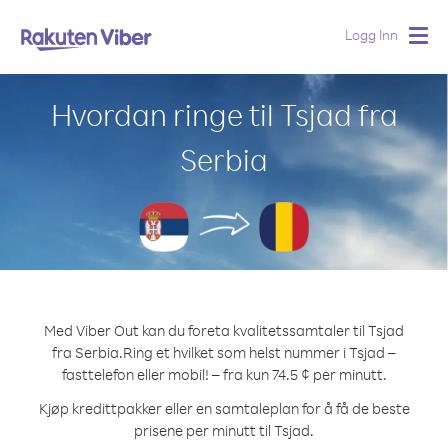
Logg Inn
Togg
navig
Hvordan ringe til Tsjad fra
Serbia
Med Viber Out kan du foreta kvalitetssamtaler til Tsjad
fra Serbia.
Ring et hvilket som helst nummer i Tsjad –
fasttelefon eller mobil! – fra kun 74.5 ¢ per minutt.
Kjøp kredittpakker eller en samtaleplan for å få de beste
prisene per minutt til Tsjad.