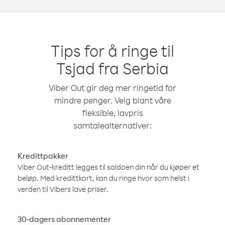
Tips for å ringe til
Tsjad fra Serbia
Viber Out gir deg mer ringetid for
mindre penger. Velg blant våre
fleksible, lavpris
samtalealternativer:
Kredittpakker
Viber Out-kreditt legges til saldoen din når du kjøper et
beløp. Med kredittkort, kan du ringe hvor som helst i
verden til Vibers lave priser.
30-dagers abonnementer