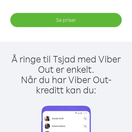
Se priser
Å ringe til Tsjad med Viber
Out er enkelt.
Når du har Viber Out-
kreditt kan du: