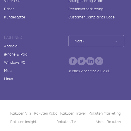
Viber Out
Betingelser og vilkår
Priser
Personvernerklæring
Kundestøtte
Customer Complaints Code
LAST NED
Norsk
Android
iPhone & iPad
Windows PC
Mac
©
2026
Viber Media S.à r.l.
Linux
Rakuten Viki
Rakuten Kobo
Rakuten Travel
Rakuten Marketing
Rakuten Insight
Rakuten TV
About Rakuten