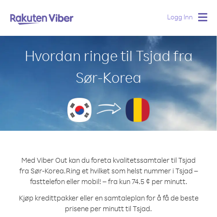
Logg Inn
Togg
navig
Hvordan ringe til Tsjad fra
Sør-Korea
Med Viber Out kan du foreta kvalitetssamtaler til Tsjad
fra Sør-Korea.
Ring et hvilket som helst nummer i Tsjad –
fasttelefon eller mobil! – fra kun 74.5 ¢ per minutt.
Kjøp kredittpakker eller en samtaleplan for å få de beste
prisene per minutt til Tsjad.