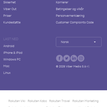
Sikkerhet
Karrierer
Viber Out
Betingelser og vilkår
Priser
Personvernerklæring
Kundestøtte
Customer Complaints Code
LAST NED
Norsk
Android
iPhone & iPad
Windows PC
Mac
©
2026
Viber Media S.à r.l.
Linux
Rakuten Viki
Rakuten Kobo
Rakuten Travel
Rakuten Marketing