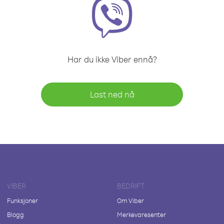
Har du ikke Viber ennå?
Last ned nå
VIBER
BEDRIFT
Funksjoner
Om Viber
Blogg
Merkevaresenter