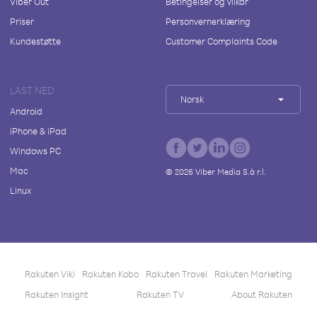
Viber Out
Betingelser og vilkår
Priser
Personvernerklæring
Kundestøtte
Customer Complaints Code
LAST NED
Norsk
Android
iPhone & iPad
Windows PC
Mac
©
2026
Viber Media S.à r.l.
Linux
Rakuten Viki
Rakuten Kobo
Rakuten Travel
Rakuten Marketing
Rakuten Insight
Rakuten TV
About Rakuten