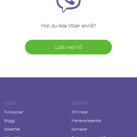
Har du ikke Viber ennå?
Last ned nå
VIBER
BEDRIFT
Funksjoner
Om Viber
Blogg
Merkevaresenter
Sikkerhet
Karrierer