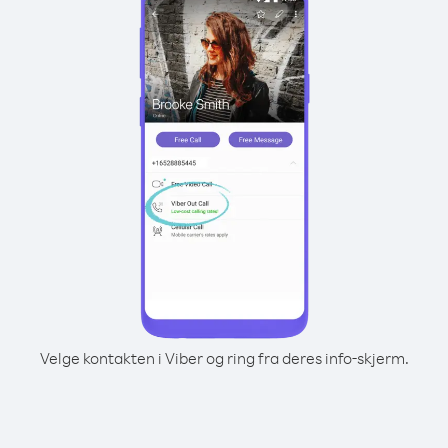
Velge kontakten i Viber og ring fra deres info-skjerm.