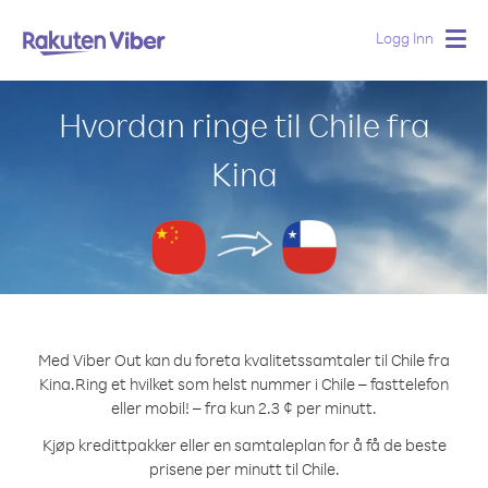
Logg Inn
Togg
navig
Hvordan ringe til Chile fra
Kina
Med Viber Out kan du foreta kvalitetssamtaler til Chile fra
Kina.
Ring et hvilket som helst nummer i Chile – fasttelefon
eller mobil! – fra kun 2.3 ¢ per minutt.
Kjøp kredittpakker eller en samtaleplan for å få de beste
prisene per minutt til Chile.