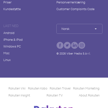
Priser
Personvernerklæring
Kundestøtte
Customer Complaints Code
LAST NED
Norsk
Android
iPhone & iPad
Windows PC
Mac
©
2026
Viber Media S.à r.l.
Linux
Rakuten Viki
Rakuten Kobo
Rakuten Travel
Rakuten Marketing
Rakuten Insight
Rakuten TV
About Rakuten