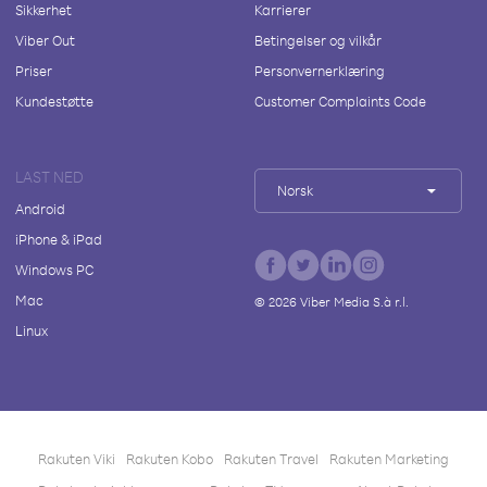
Sikkerhet
Karrierer
Viber Out
Betingelser og vilkår
Priser
Personvernerklæring
Kundestøtte
Customer Complaints Code
LAST NED
Norsk
Android
iPhone & iPad
Windows PC
Mac
©
2026
Viber Media S.à r.l.
Linux
Rakuten Viki
Rakuten Kobo
Rakuten Travel
Rakuten Marketing