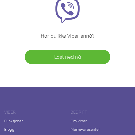
Har du ikke Viber ennå?
Last ned nå
VIBER
BEDRIFT
Funksjoner
Om Viber
Blogg
Merkevaresenter