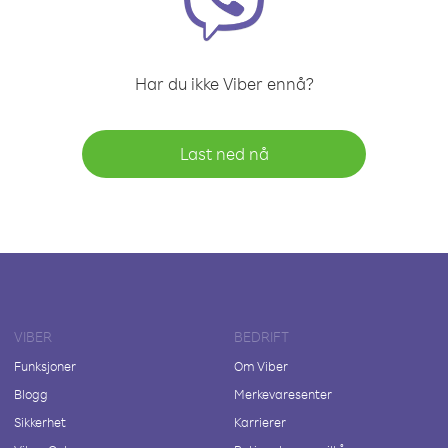
Har du ikke Viber ennå?
Last ned nå
VIBER
BEDRIFT
Funksjoner
Om Viber
Blogg
Merkevaresenter
Sikkerhet
Karrierer