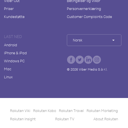
Viber Out
Betingelser og vilkår
Priser
Personvernerklæring
Kundestøtte
Customer Complaints Code
LAST NED
Norsk
Android
iPhone & iPad
Windows PC
Mac
©
2026
Viber Media S.à r.l.
Linux
Rakuten Viki
Rakuten Kobo
Rakuten Travel
Rakuten Marketing
Rakuten Insight
Rakuten TV
About Rakuten